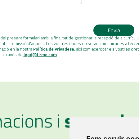
Envia
del present formulari amb la finalitat de gestionar la recepció dels currícul
ant la remissió d'aquest. Les vostres dades no seran comunicades a terce
mació en la nostra
Política de Privadesa
, així com exercitar els vostres dret
s a través de
lopd@tirme.com
acions i
suggerim
Fem servir co