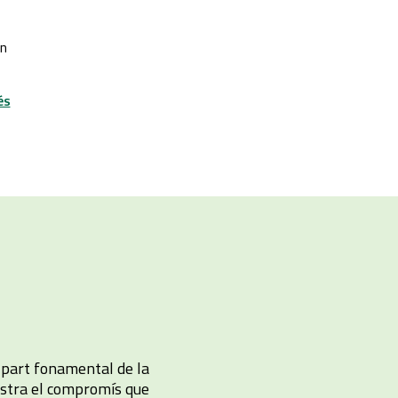
'n
és
a part fonamental de la
ostra el compromís que