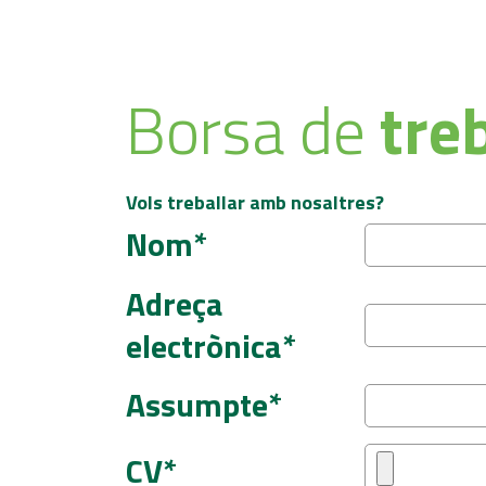
Borsa de
treb
Vols treballar amb nosaltres?
Nom*
Adreça
electrònica*
Assumpte*
CV*