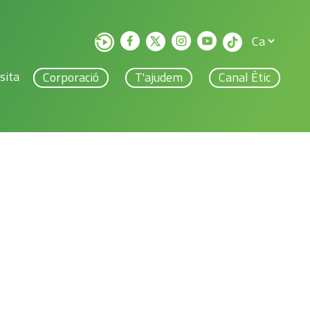
sita
Corporació
T'ajudem
Canal Ètic