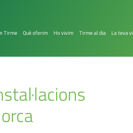
m Tirme
Què oferim
Ho vivim
Tirme al dia
La teva vi
nstal·lacions
llorca