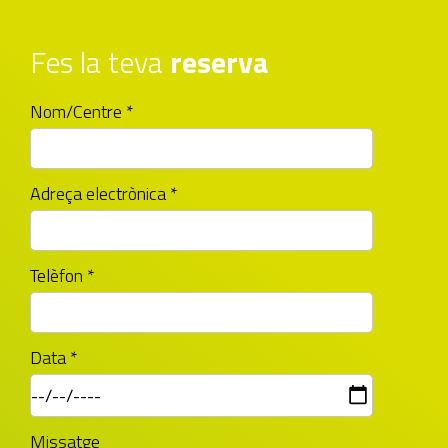
Fes la teva
reserva
Nom/Centre *
Adreça electrònica *
Telèfon *
Data *
Missatge