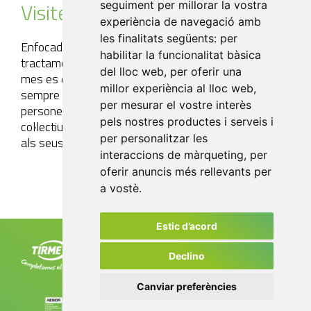
Visites
ciutadania
seguiment per millorar la vostra
experiència de navegació amb
les finalitats següents:
per
Enfocades a la ciutadania que desitja comprovar el
habilitar la funcionalitat bàsica
tractament dels residus urbans a l'illa. Un dissabte al
del lloc web
,
per oferir una
mes es duu a terme una visita totalment gratuïta,
millor experiència al lloc web
,
sempre que es formi un grup amb més de 40
per mesurar el vostre interès
persones. Així mateix, associacions de veïns o altres
pels nostres productes i serveis i
col·lectius poden sol·licitar també una visita adaptada
per personalitzar les
als seus interessos.
interaccions de màrqueting
,
per
oferir anuncis més rellevants per
a vostè
.
Estic d’acord
Tirme, SA, ctra. de Sóller, km 8,2
07120 Palma. Tel. +34 971 435 050
Declino
info@tirme.com
Canviar preferències