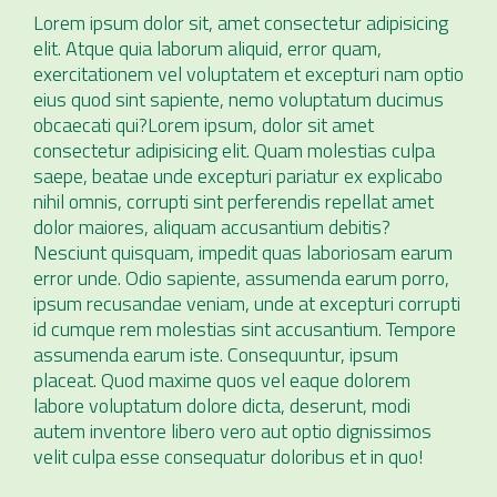
Lorem ipsum dolor sit, amet consectetur adipisicing
elit. Atque quia laborum aliquid, error quam,
exercitationem vel voluptatem et excepturi nam optio
eius quod sint sapiente, nemo voluptatum ducimus
obcaecati qui?Lorem ipsum, dolor sit amet
consectetur adipisicing elit. Quam molestias culpa
saepe, beatae unde excepturi pariatur ex explicabo
nihil omnis, corrupti sint perferendis repellat amet
dolor maiores, aliquam accusantium debitis?
Nesciunt quisquam, impedit quas laboriosam earum
error unde. Odio sapiente, assumenda earum porro,
ipsum recusandae veniam, unde at excepturi corrupti
id cumque rem molestias sint accusantium. Tempore
assumenda earum iste. Consequuntur, ipsum
placeat. Quod maxime quos vel eaque dolorem
labore voluptatum dolore dicta, deserunt, modi
autem inventore libero vero aut optio dignissimos
velit culpa esse consequatur doloribus et in quo!