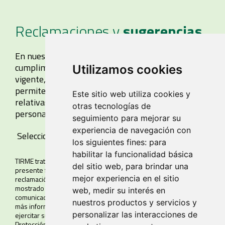
Reclamaciones y
sugerencias
En nuestro afán de mejora contínua, y en
cumplimiento del Reglamento de Explotación
Utilizamos cookies
vigente, ponemos a disposición una plataforma que
permite realizar reclamaciones y sugerencias
Este sitio web utiliza cookies y
relativas al funcionamiento del servicio a cualquier
otras tecnologías de
persona usuaria del sistema.
seguimiento para mejorar su
experiencia de navegación con
los siguientes fines:
para
habilitar la funcionalidad básica
TIRME tratará los datos personales facilitados a través del
del sitio web
,
para brindar una
presente formulario con la finalidad de gestionar y atender su
mejor experiencia en el sitio
reclamación y/o sugerencia legitimado en el consentimiento
mostrado mediante la remisión del mismo. Sus datos no serán
web
,
medir su interés en
comunicados a terceros salvo obligación legal. Puede obtener
nuestros productos y servicios y
más información en nuestra
Política de Privacidad
, así como
personalizar las interacciones de
ejercitar sus derechos y contactar con nuestro Delegado de
Protección de Datos a través de
lopd@tirme.com