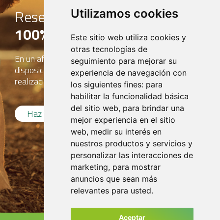
Reserva tu compost
Utilizamos cookies
100% online
Este sitio web utiliza cookies y
otras tecnologías de
En un afán de mejora continua, TIRME pone a
seguimiento para mejorar su
disposición de los usuarios un nuevo portal para la
experiencia de navegación con
realización de pedidos de compra de compost.
los siguientes fines:
para
habilitar la funcionalidad básica
del sitio web
,
para brindar una
Haz tu pedido
mejor experiencia en el sitio
web
,
medir su interés en
nuestros productos y servicios y
personalizar las interacciones de
marketing
,
para mostrar
anuncios que sean más
relevantes para usted
.
Aceptar