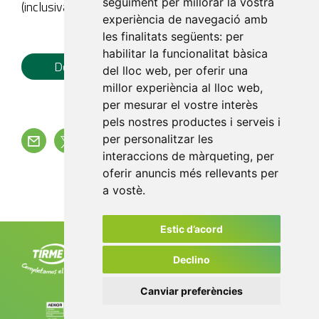
seguiment per millorar la vostra
(inclusivament)
experiència de navegació amb
les finalitats següents:
per
habilitar la funcionalitat bàsica
Document Pdf
del lloc web
,
per oferir una
millor experiència al lloc web
,
per mesurar el vostre interès
pels nostres productes i serveis i
per personalitzar les
interaccions de màrqueting
,
per
Torna
oferir anuncis més rellevants per
a vostè
.
Estic d’acord
Tirme, SA, ctra. de Sóller, km 8,2
07120 Palma. Tel. +34 971 435 050
Declino
info@tirme.com
Canviar preferències