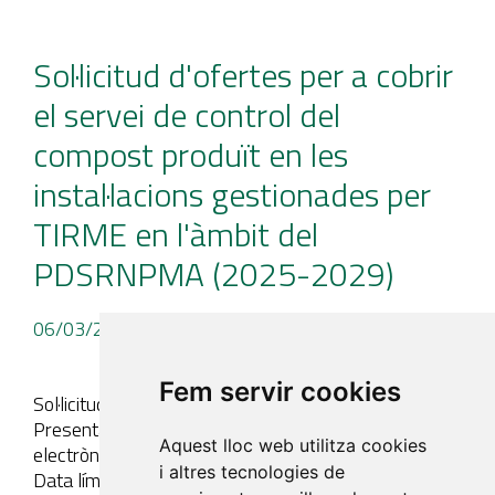
Sol·licitud d'ofertes per a cobrir
el servei de control del
compost produït en les
instal·lacions gestionades per
TIRME en l'àmbit del
PDSRNPMA (2025-2029)
06/03/25
- Plecs
Fem servir cookies
Sol·licitud d'oferta: PMVA – Lot 08 Compost
Presentació d'ofertes segons plec adjunt via correu
Aquest lloc web utilitza cookies
electrònic a l'adreça: medioambiente@tirme.com
i altres tecnologies de
Data límit presentació d'ofertes: 20/03/25