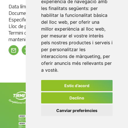
experiència de navegació amb
Data límit de presentació: 6 d'agost de 2025 (inclòs)
les finalitats següents:
per
Documentació que integrarà les ofertes:
habilitar la funcionalitat bàsica
Especificada les Condicions Particulars de Compra.
del lloc web
,
per oferir una
Lloc de presentació: 2022p025@tirme.com
millor experiència al lloc web
,
Termini durant el qual l'oferent estarà obligat a
per mesurar el vostre interès
mantenir la seva oferta: 6 mesos
pels nostres productes i serveis i
per personalitzar les
interaccions de màrqueting
,
per
Torna
oferir anuncis més rellevants per
a vostè
.
Estic d’acord
Tirme, SA, ctra. de Sóller, km 8,2
07120 Palma. Tel. +34 971 435 050
Declino
info@tirme.com
Canviar preferències