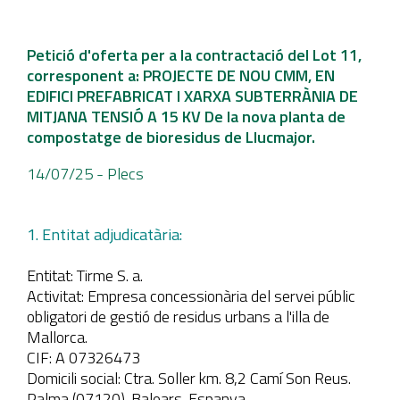
Petició d'oferta per a la contractació del Lot 11,
corresponent a: PROJECTE DE NOU CMM, EN
EDIFICI PREFABRICAT I XARXA SUBTERRÀNIA DE
MITJANA TENSIÓ A 15 KV De la nova planta de
compostatge de bioresidus de Llucmajor.
14/07/25
- Plecs
1. Entitat adjudicatària:
Entitat: Tirme S. a.
Activitat: Empresa concessionària del servei públic
obligatori de gestió de residus urbans a l'illa de
Mallorca.
CIF: A 07326473
Domicili social: Ctra. Soller km. 8,2 Camí Son Reus.
Palma (07120). Balears. Espanya