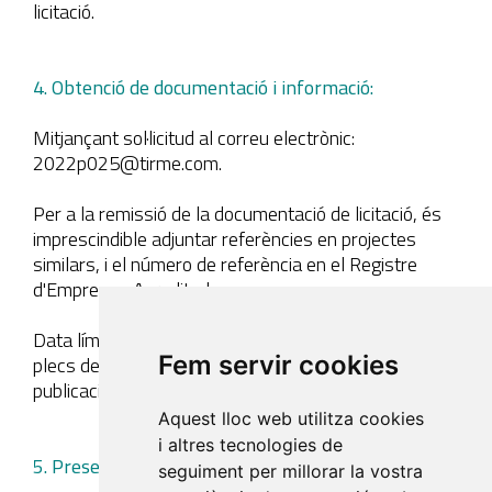
licitació.
4. Obtenció de documentació i informació:
Mitjançant sol·licitud al correu electrònic:
2022p025@tirme.com.
Per a la remissió de la documentació de licitació, és
imprescindible adjuntar referències en projectes
similars, i el número de referència en el Registre
d'Empreses Acreditades
Data límit obtenció documentació i informació dels
Fem servir cookies
plecs de petició d'oferta: 15 dies a partir d'aquesta
publicació.
Aquest lloc web utilitza cookies
i altres tecnologies de
5. Presentació d'ofertes:
seguiment per millorar la vostra