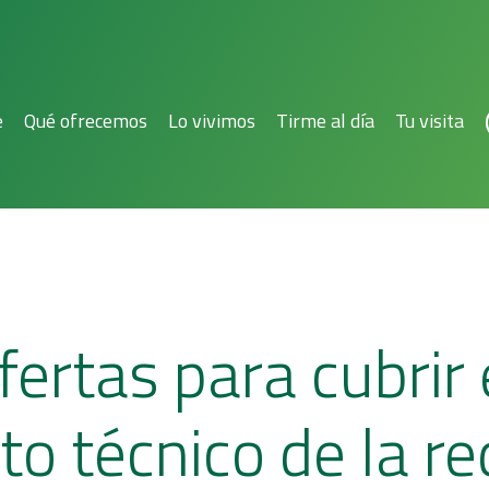
e
Qué ofrecemos
Lo vivimos
Tirme al día
Tu visita
fertas para cubrir 
o técnico de la re