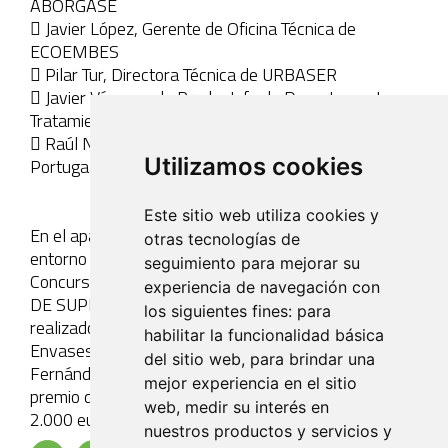
ABORGASE
 Javier López, Gerente de Oficina Técnica de
ECOEMBES
 Pilar Tur, Directora Técnica de URBASER
 Javier Vázquez de Prada, Jefe de Departamento
Tratamiento de FCC Medio Ambiente
 Raúl Núñez, Responsable Comercial España y
Utilizamos cookies
Portugal de PELLENC
Este sitio web utiliza cookies y
En el apartado de mejora de procesos, prevención y
otras tecnologías de
entorno de trabajo, el proyecto ganador del VIII
seguimiento para mejorar su
Concurso IDEAS ha sido el proyecto de “CÁMARA
experiencia de navegación con
DE SUPERVISIÓN DE EQUIPOS DE TRABAJO”,
los siguientes fines:
para
realizado por Roberto Moyá Torres de la planta de
habilitar la funcionalidad básica
Envases de TIRME en Mallorca y José García
del sitio web
,
para brindar una
Fernández Encargado de la Fundación Deixalles. El
mejor experiencia en el sitio
premio del primer clasificado de esta temática es de
web
,
medir su interés en
2.000 euros.
nuestros productos y servicios y