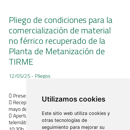
Pliego de condiciones para la
comercialización de material
no férrico recuperado de la
Planta de Metanización de
TIRME
12/05/25
- Pliegos
 Presentación de ofertas según pliego adjunto
Utilizamos cookies
 Recepción de ofertas por correo electrónico: 27 de
mayo de 2025 a las 10h
Este sitio web utiliza cookies y
 Apertura de ofertas y acto de adjudicación vía
otras tecnologías de
telemática: día 27 de mayo de 2025 a partir de las
seguimiento para mejorar su
10:30h