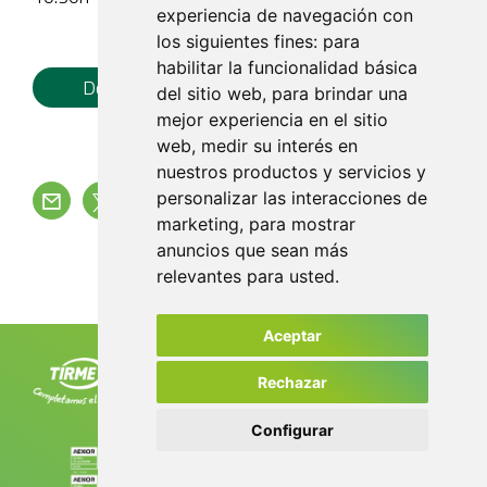
experiencia de navegación con
los siguientes fines:
para
habilitar la funcionalidad básica
Documento Pdf
del sitio web
,
para brindar una
mejor experiencia en el sitio
web
,
medir su interés en
nuestros productos y servicios y
personalizar las interacciones de
marketing
,
para mostrar
Volver
anuncios que sean más
relevantes para usted
.
Aceptar
Tirme, S.A. Ctra. de Sóller, km 8,2
07120 Palma. Tel. +34 971 435 050
Rechazar
info@tirme.com
Configurar