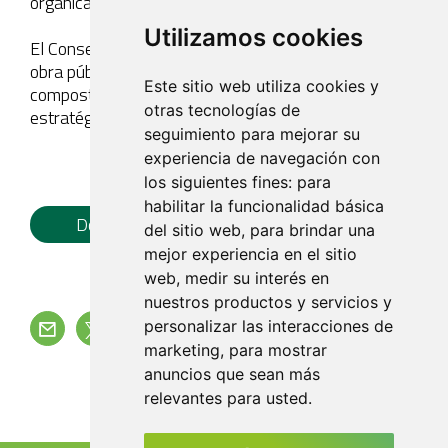
orgánica.
Utilizamos cookies
El Consell de Mallorca declaró de interés general la
obra pública de construcción de la planta de
Este sitio web utiliza cookies y
compostaje de Llucmajor y está declarada proyecto
otras tecnologías de
estratégico por el Govern de la CAIB.
seguimiento para mejorar su
experiencia de navegación con
los siguientes fines:
para
habilitar la funcionalidad básica
Documento Pdf
del sitio web
,
para brindar una
mejor experiencia en el sitio
web
,
medir su interés en
nuestros productos y servicios y
personalizar las interacciones de
marketing
,
para mostrar
Volver
anuncios que sean más
relevantes para usted
.